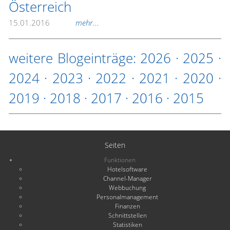
Österreich
15.01.2016
mehr...
weitere Blogeinträge:
2026
·
2025
·
2024
·
2023
·
2022
·
2021
·
2020
·
2019
·
2018
·
2017
·
2016
·
2015
Seiten
Funktionen
Hotelsoftware
Channel-Manager
Webbuchung
Personalmanagement
Finanzen
Schnittstellen
Statistiken